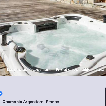
n
Les photos
Logement
Prix et disponibilité
Local
 ·
Chamonix Argentiere
·
France