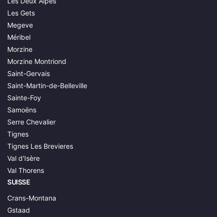
Les Deux Alpes
Les Gets
Megeve
Méribel
Morzine
Morzine Montriond
Saint-Gervais
Saint-Martin-de-Belleville
Sainte-Foy
Samoëns
Serre Chevalier
Tignes
Tignes Les Brevieres
Val d'Isère
Val Thorens
SUISSE
Crans-Montana
Gstaad