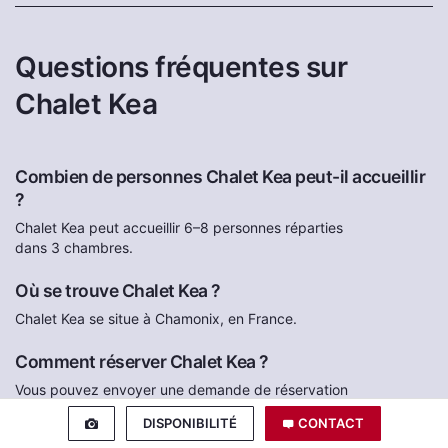
Questions fréquentes sur
Chalet Kea
Combien de personnes Chalet Kea peut-il accueillir
?
Chalet Kea peut accueillir 6–8 personnes réparties
dans 3 chambres.
Où se trouve Chalet Kea ?
Chalet Kea se situe à Chamonix, en France.
Comment réserver Chalet Kea ?
Vous pouvez envoyer une demande de réservation
directement à l’hôte du chalet via le formulaire de
DISPONIBILITÉ
CONTACT
cette page. Chalet Owners ne prélève aucuns frais de