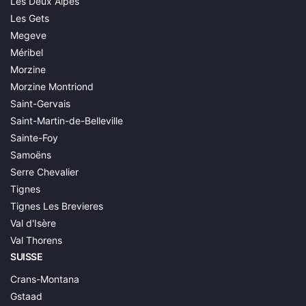
Les Deux Alpes
Les Gets
Megeve
Méribel
Morzine
Morzine Montriond
Saint-Gervais
Saint-Martin-de-Belleville
Sainte-Foy
Samoëns
Serre Chevalier
Tignes
Tignes Les Brevieres
Val d'Isère
Val Thorens
SUISSE
Crans-Montana
Gstaad