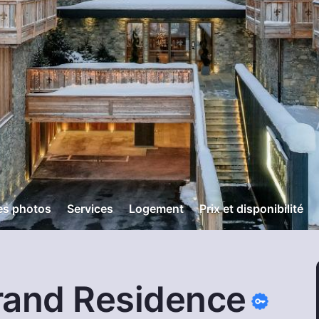
es photos
Services
Logement
Prix et disponibilité
rand Residence