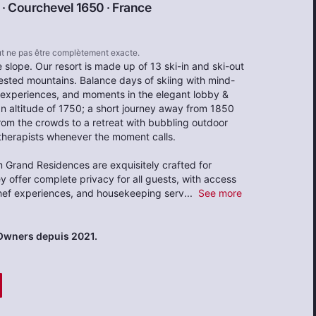
 ·
Courchevel 1650
·
France
eut ne pas être complètement exacte.
 slope. Our resort is made up of 13 ski-in and ski-out
rested mountains. Balance days of skiing with mind-
f experiences, and moments in the elegant lobby &
 an altitude of 1750; a short journey away from 1850
rom the crowds to a retreat with bubbling outdoor
therapists whenever the moment calls.
m Grand Residences are exquisitely crafted for
offer complete privacy for all guests, with access
chef experiences, and housekeeping serv
...
See more
 Owners depuis 2021.