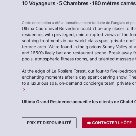
10 Voyageurs · 5 Chambres · 180 mètres carrés
Cette description a été automatiquement traduite de l'anglais et p
Ultima Courchevel Belvédère couldn’t be any closer to the
residences with privileged, uninterrupted views of the fo
soothing treatments in our world-class spas, private che
terrace area. We’re found in the glorious Sunny Valley at
and 1650’s lively bar and restaurant scene. Break away f
pools, atmospheric fitness rooms, and talented massage 
At the edge of La Rosière Forest, our four-to five-bedroo
enchanting moments after a day spent carving snow. They 
to a luxurious spa, on-demand concierge team, private 
Ultima Grand Residence accueille les clients de Chalet
PRIX ET DISPONIBILITÉ
CONTACTER L'HÔTE