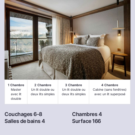
1 Chambre
2 Chambre
3 Chambre
4 Chambre
Master
Un lit double ou
Un lit double ou
Cabine (sans fenêtres)
avec lit
deux lits simples
deux lits simples
avec un lit superposé
double
Couchages 6-8
Chambres 4
Salles de bains 4
Surface 166