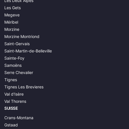
Les Deux Alpes
Les Gets
Megeve
Méribel
Morzine
Morzine Montriond
Saint-Gervais
Saint-Martin-de-Belleville
Sainte-Foy
Samoëns
Serre Chevalier
Tignes
Tignes Les Brevieres
Val d'Isère
Val Thorens
SUISSE
Crans-Montana
Gstaad