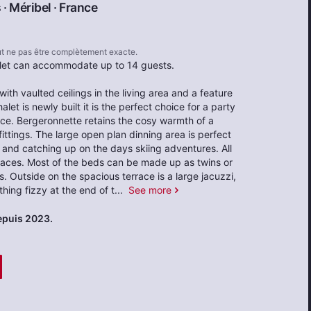
 ·
Méribel
·
France
eut ne pas être complètement exacte.
alet can accommodate up to 14 guests.
h vaulted ceilings in the living area and a feature
let is newly built it is the perfect choice for a party
lace. Bergeronnette retains the cosy warmth of a
ittings. The large open plan dinning area is perfect
 and catching up on the days skiing adventures. All
races. Most of the beds can be made up as twins or
. Outside on the spacious terrace is a large jacuzzi,
hing fizzy at the end of t
...
See more
epuis 2023.