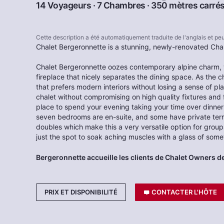
14 Voyageurs · 7 Chambres · 350 mètres carrés
Cette description a été automatiquement traduite de l'anglais et p
Chalet Bergeronnette is a stunning, newly-renovated Ch
Chalet Bergeronnette oozes contemporary alpine charm, wit
fireplace that nicely separates the dining space. As the cha
that prefers modern interiors without losing a sense of p
chalet without compromising on high quality fixtures and f
place to spend your evening taking your time over dinner
seven bedrooms are en-suite, and some have private ter
doubles which make this a very versatile option for groups
just the spot to soak aching muscles with a glass of somet
Bergeronnette accueille les clients de Chalet Owners d
PRIX ET DISPONIBILITÉ
CONTACTER L'HÔTE