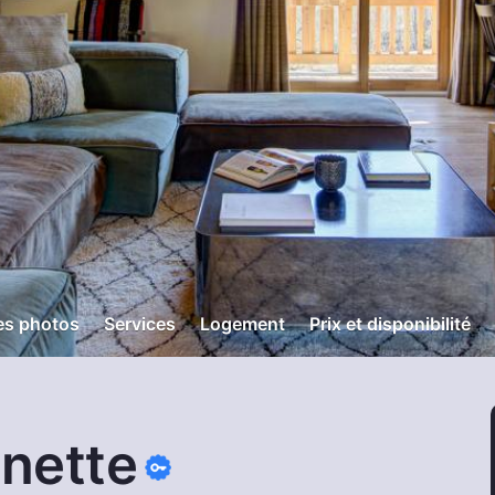
es photos
Services
Logement
Prix et disponibilité
nette