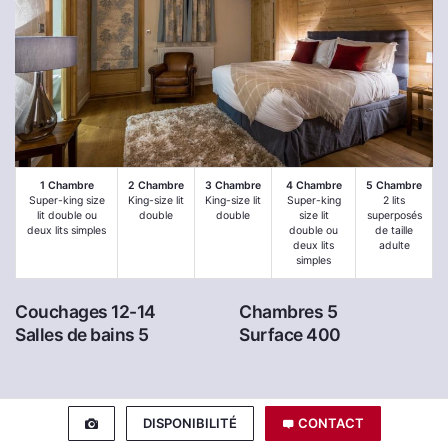
1 Chambre
2 Chambre
3 Chambre
4 Chambre
5 Chambre
Super-king size
King-size lit
King-size lit
Super-king
2 lits
lit double ou
double
double
size lit
superposés
deux lits simples
double ou
de taille
deux lits
adulte
simples
Couchages 12-14
Chambres 5
Salles de bains 5
Surface 400
DISPONIBILITÉ
CONTACT