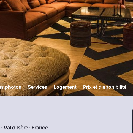
es photos
Services
Logement
Prix et disponibilité
 ·
Val d'Isère
·
France