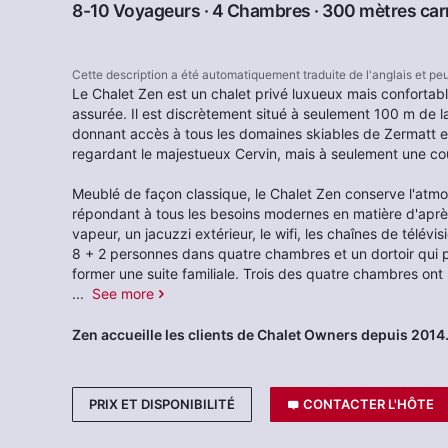
8-10 Voyageurs · 4 Chambres · 300 mètres car
Cette description a été automatiquement traduite de l'anglais et p
Le Chalet Zen est un chalet privé luxueux mais confortable
assurée. Il est discrètement situé à seulement 100 m de la
donnant accès à tous les domaines skiables de Zermatt et
regardant le majestueux Cervin, mais à seulement une co
Meublé de façon classique, le Chalet Zen conserve l'atmo
répondant à tous les besoins modernes en matière d'apr
vapeur, un jacuzzi extérieur, le wifi, les chaînes de télévis
8 + 2 personnes dans quatre chambres et un dortoir qui 
former une suite familiale. Trois des quatre chambres ont
...
See more
Zen accueille les clients de Chalet Owners depuis 2014
PRIX ET DISPONIBILITÉ
CONTACTER L'HÔTE