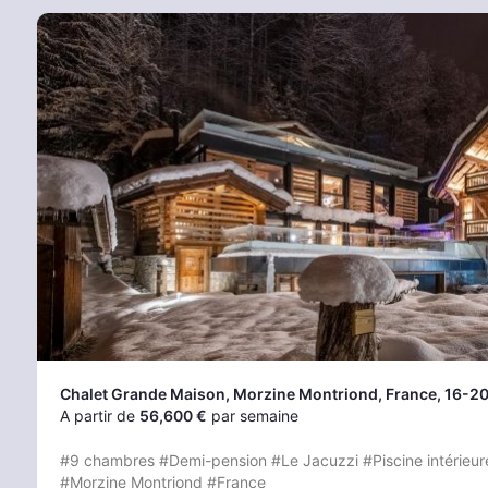
Chalet Grande Maison
, Morzine Montriond
, France, 16-20
A partir de
56,600 €
par semaine
#9 chambres
#Demi-pension
#Le Jacuzzi
#Piscine intérieur
#Morzine Montriond
#France