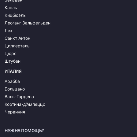
Капль
Кицбюэль
Леоганг Зальфельден
Лех
Санкт Антон
Циллерталь
Цюрс
Штубен
ИТАЛИЯ
Арабба
Больцано
Валь-Гардена
Кортина-д’Ампеццо
Червиния
НУЖНА ПОМОЩЬ?