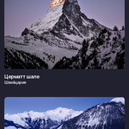
Церматт шале
Швейцария