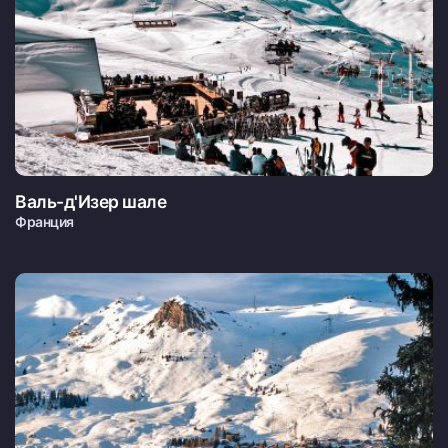
Валь-д'Изер шале
Франция