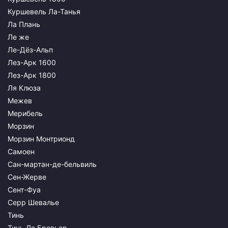
Куршевель Ла-Танья
Ла Плань
Ле же
Ле-Дёз-Альп
Лез-Арк 1600
Лез-Арк 1800
Ля Клюза
Межев
Мерибель
Морзин
Морзин Монтрионд
Самоен
Сан-мартан-де-бельвиль
Сен-Жерве
Сент-Фуа
Серр Шевалье
Тинь
Тинь Ле Бревьер