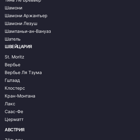
Шамони
Шамони Аржантьер
Шамони Лезуш
Шампаньи-ан-Вануаз
Шатель
ШВЕЙЦАРИЯ
St. Moritz
Вербье
Вербье Ля Тзума
Гштаад
Клостерс
Кран-Монтана
Лакс
Саас-Фе
Церматт
АВСТРИЯ
Зёльден