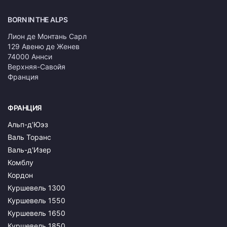
BORN IN THE ALPS
Лион де Монтань Сарл
129 Авеню де Женев
74000 Аннси
Верхняя-Савойя
Франция
ФРАНЦИЯ
Альп-д’Юэз
Валь Торанс
Валь-д'Изер
Комблу
Кордон
Куршевель 1300
Куршевель 1550
Куршевель 1650
Куршевель 1850