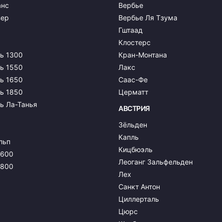
анс
Вербье
зер
Вербье Ля Тзума
Гштаад
Клостерс
ь 1300
Кран-Монтана
ь 1550
Лакс
ь 1650
Саас-Фе
ь 1850
Церматт
ь Ла-Танья
АВСТРИЯ
Зёльден
Капль
льп
Кицбюэль
1600
Леоганг Зальфельден
1800
Лех
Санкт Антон
Циллерталь
ь
Цюрс