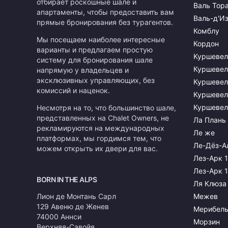
отбирает роскошные шале и
Валь Тор
апартаменты, чтобы предоставить вам
Валь-д'И
прямые бронирования без турагентов.
Комблу
Мы посещаем наиболее интересные
Кордон
варианты и предлагаем простую
Куршевел
систему для бронирования шале
Куршевел
напрямую у владельцев и
эксклюзивных управляющих, без
Куршевел
комиссий и наценок.
Куршевел
Куршевел
Несмотря на то, что большинство шале,
представленных на Chalet Owners, не
Ла Плань
рекламируются на международных
Ле же
платформах, мы гордимся тем, что
Ле-Дёз-А
можем открыть их двери для вас.
Лез-Арк 
Лез-Арк 
BORN IN THE ALPS
Ля Клюза
Лион де Монтань Сарл
Межев
129 Авеню де Женев
Мерибел
74000 Аннси
Морзин
Верхняя-Савойя