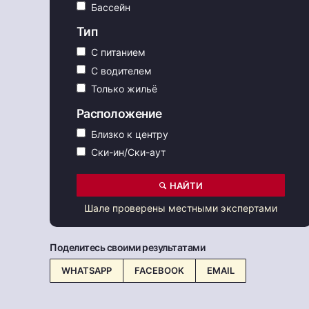
Бассейн
Тип
С питанием
С водителем
Только жильё
Расположение
Близко к центру
Ски-ин/Ски-аут
НАЙТИ
Шале проверены местными экспертами
Поделитесь своими результатами
WHATSAPP
FACEBOOK
EMAIL