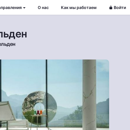
аправления
О нас
Как мы работаем
Войти
льден
ельден