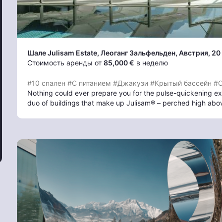
Шале Julisam Estate, Леоганг Зальфельден
, Австрия, 20
Стоимость аренды от
85,000 €
в неделю
#10 спален
#С питанием
#Джакузи
#Крытый бассейн
#С
Nothing could ever prepare you for the pulse-quickening exp
duo of buildings that make up Julisam® – perched high ab