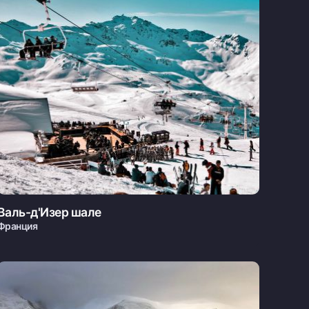
Валь-д'Изер шале
Франция