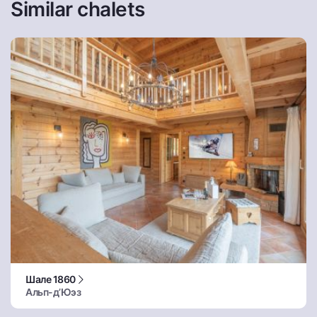
Similar chalets
Шале 1860
Альп-д’Юэз