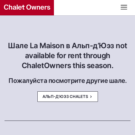
Шале La Maison в Альп-д’Юэз not
available for rent through
ChaletOwners this season.
Пожалуйста посмотрите другие шале.
АЛЬП-Д’ЮЭЗ CHALETS