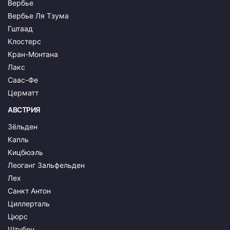
Вербье
Вербье Ля Тзума
Гштаад
Клостерс
Кран-Монтана
Лакс
Саас-Фе
Церматт
АВСТРИЯ
Зёльден
Капль
Кицбюэль
Леоганг Зальфельден
Лех
Санкт Антон
Циллерталь
Цюрс
Штубен