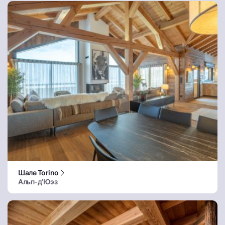
Шале Torino
Альп-д’Юэз