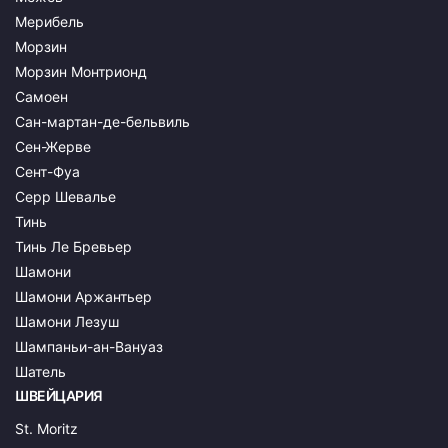
Мерибель
Морзин
Морзин Монтрионд
Самоен
Сан-мартан-де-бельвиль
Сен-Жерве
Сент-Фуа
Серр Шевалье
Тинь
Тинь Ле Бревьер
Шамони
Шамони Аржантьер
Шамони Лезуш
Шампаньи-ан-Вануаз
Шатель
ШВЕЙЦАРИЯ
St. Moritz