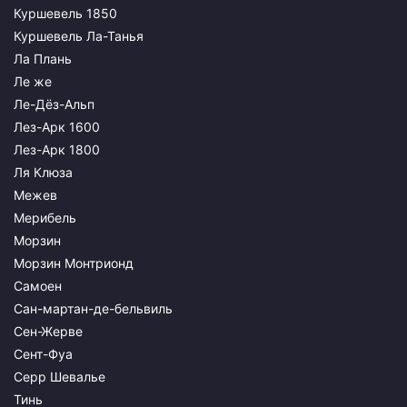
Куршевель 1850
Куршевель Ла-Танья
Ла Плань
Ле же
Ле-Дёз-Альп
Лез-Арк 1600
Лез-Арк 1800
Ля Клюза
Межев
Мерибель
Морзин
Морзин Монтрионд
Самоен
Сан-мартан-де-бельвиль
Сен-Жерве
Сент-Фуа
Серр Шевалье
Тинь