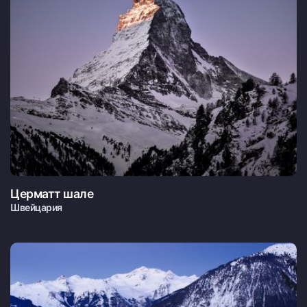
Церматт шале
Швейцария