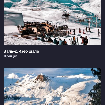
Валь-д'Изер шале
Франция