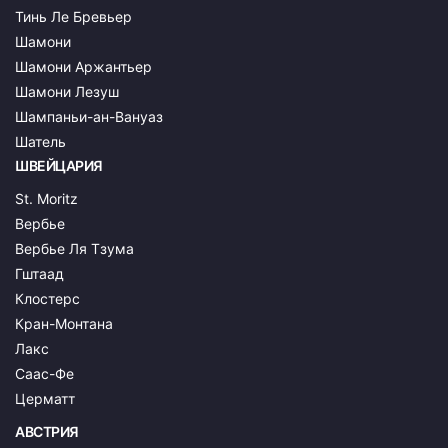
Тинь Ле Бревьер
Шамони
Шамони Аржантьер
Шамони Лезуш
Шампаньи-ан-Вануаз
Шатель
ШВЕЙЦАРИЯ
St. Moritz
Вербье
Вербье Ля Тзума
Гштаад
Клостерс
Кран-Монтана
Лакс
Саас-Фе
Церматт
АВСТРИЯ