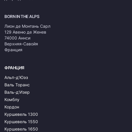
BORN IN THE ALPS
Лион де Монтань Сарл
129 Авеню де Женев
74000 Аннси
Верхняя-Савойя
Франция
ФРАНЦИЯ
Альп-д’Юэз
Валь Торанс
Валь-д'Изер
Комблу
Кордон
Куршевель 1300
Куршевель 1550
Куршевель 1650