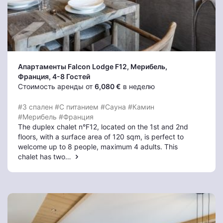
Апартаменты Falcon Lodge F12
, Мерибель
,
Франция, 4-8 Гостей
Стоимость аренды от
6,080 €
в неделю
#3 спален
#С питанием
#Сауна
#Камин
#Мерибель
#Франция
The duplex chalet n°F12, located on the 1st and 2nd
floors, with a surface area of 120 sqm, is perfect to
welcome up to 8 people, maximum 4 adults. This
chalet has two…