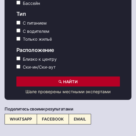
Бассейн
Тип
С питанием
С водителем
Только жильё
Расположение
Близко к центру
Ски-ин/Ски-аут
НАЙТИ
Шале проверены местными экспертами
Поделитесь своими результатами
WHATSAPP
FACEBOOK
EMAIL