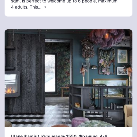
sqm, is perfect to welcome up to 6 people, maximum
4 adults. This…
Шале Ikamiut
, Куршевель 1550
, Франция, 4-6