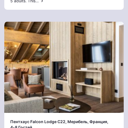
5 adults. This…
Пентхаус Falcon Lodge C22
, Мерибель
, Франция,
4-8 Гостей