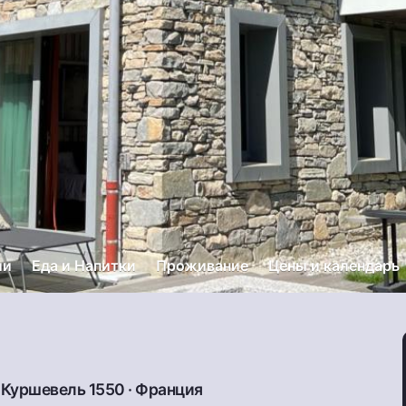
ии
Еда и Напитки
Проживание
Цены и календарь
·
Куршевель 1550
·
Франция