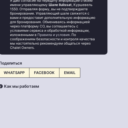
Я даю согласие на передачу информации о моём
имени управляющему
Шале Ilulissat
, Куршевель
1550. Отправляя форму, вы не подтверждаете
бронирование. Управляющий шале свяжется с
вами и предоставит дополнительную информацию
для бронирования. Обмениваясь информацией
через платформу CO, вы соглашаетесь с
условиями сервиса и обработкой информации,
изложенными в
Правила и условия
. По
соображениям безопасности и контроля качества
мы настоятельно рекомендуем общаться через
Chalet Owners.
Поделиться
WHATSAPP
FACEBOOK
EMAIL
Как мы работаем