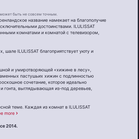
 может быть не совсем точным.
гренландское название намекает на благополучие
 исключительными достоинствами. ILULISSAT
ванными комнатами и комнатой с телевизором,
х, шале ILULISSAT благоприятствует уюту и
ошной и умиротворяющей «хижине в лесу»,
 каменных пастушьих хижин с подлинностью
роскошное сочетание, которое идеально
и гонта, выглядывающая из-под деревьев,
сной теме. Каждая из комнат в ILULISSAT
ee more
nce 2014.