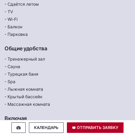
- Сдаётся летом
- TV
- Wi-Fi
- Балкон
- Парковка
Общие удобства
- Тренажерный зал
- Сауна
- Турецкая баня
- Spa
- Лыжная комната
- Крытый бассейн
- Массажная комната
Включая
КАЛЕНДАРЬ
ОТПРАВИТЬ ЗАЯВКУ
- Трансфер по курорту с 09:00 до 23:00 c воскресенье по
пятницу и только в зимний сезон