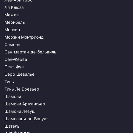
Ля Клюза
Межев
Мерибель
Морзин
Морзин Монтрионд
Самоен
Сан-мартан-де-бельвиль
Сен-Жерве
Сент-Фуа
Серр Шевалье
Тинь
Тинь Ле Бревьер
Шамони
Шамони Аржантьер
Шамони Лезуш
Шампаньи-ан-Вануаз
Шатель