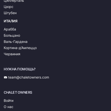
Циллерталь
Цюрс
Штубен
ИТАЛИЯ
Арабба
Больцано
Валь-Гардена
Кортина-д’Ампеццо
Червиния
НУЖНА ПОМОЩЬ?
team@chaletowners.com
CHALET OWNERS
Войти
О нас