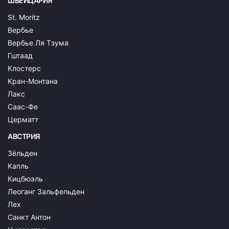
ШВЕЙЦАРИЯ
St. Moritz
Вербье
Вербье Ля Тзума
Гштаад
Клостерс
Кран-Монтана
Лакс
Саас-Фе
Церматт
АВСТРИЯ
Зёльден
Капль
Кицбюэль
Леоганг Зальфельден
Лех
Санкт Антон