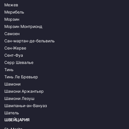
Межев
Мерибель
Морзин
Морзин Монтрионд
Самоен
Сан-мартан-де-бельвиль
Сен-Жерве
Сент-Фуа
Серр Шевалье
Тинь
Тинь Ле Бревьер
Шамони
Шамони Аржантьер
Шамони Лезуш
Шампаньи-ан-Вануаз
Шатель
ШВЕЙЦАРИЯ