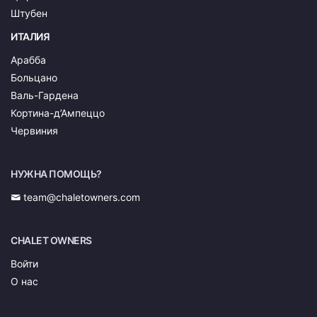
Штубен
ИТАЛИЯ
Арабба
Больцано
Валь-Гардена
Кортина-д’Ампеццо
Червиния
НУЖНА ПОМОЩЬ?
team@chaletowners.com
CHALET OWNERS
Войти
О нас