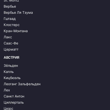
St. Moritz
Вербье
Вербье Ля Тзума
Гштаад
Клостерс
Кран-Монтана
Лакс
Саас-Фе
Церматт
АВСТРИЯ
Зёльден
Капль
Кицбюэль
Леоганг Зальфельден
Лех
Санкт Антон
Циллерталь
Цюрс