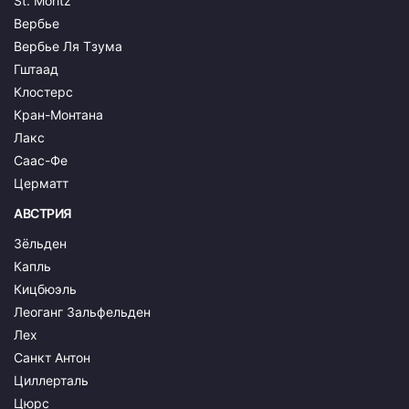
St. Moritz
Вербье
Вербье Ля Тзума
Гштаад
Клостерс
Кран-Монтана
Лакс
Саас-Фе
Церматт
АВСТРИЯ
Зёльден
Капль
Кицбюэль
Леоганг Зальфельден
Лех
Санкт Антон
Циллерталь
Цюрс