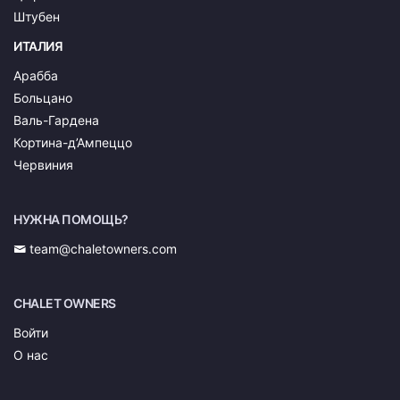
Штубен
ИТАЛИЯ
Арабба
Больцано
Валь-Гардена
Кортина-д’Ампеццо
Червиния
НУЖНА ПОМОЩЬ?
team@chaletowners.com
CHALET OWNERS
Войти
О нас