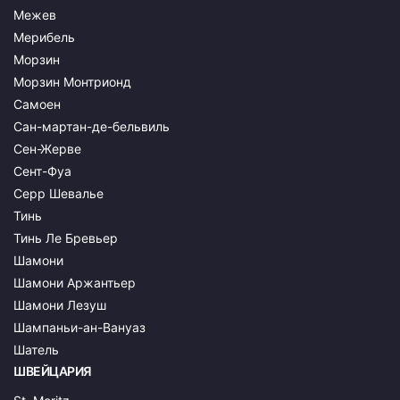
Межев
Мерибель
Морзин
Морзин Монтрионд
Самоен
Сан-мартан-де-бельвиль
Сен-Жерве
Сент-Фуа
Серр Шевалье
Тинь
Тинь Ле Бревьер
Шамони
Шамони Аржантьер
Шамони Лезуш
Шампаньи-ан-Вануаз
Шатель
ШВЕЙЦАРИЯ