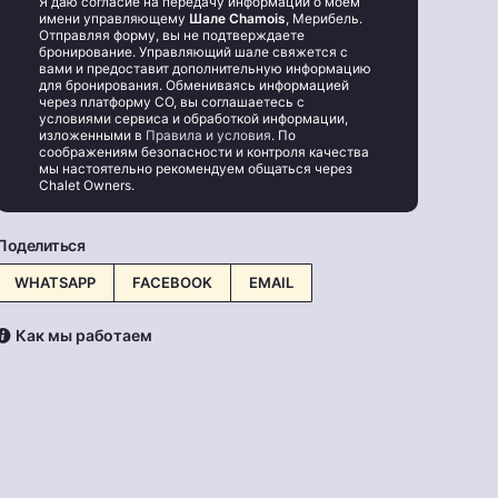
Я даю согласие на передачу информации о моём
имени управляющему
Шале Chamois
, Мерибель.
Отправляя форму, вы не подтверждаете
бронирование. Управляющий шале свяжется с
вами и предоставит дополнительную информацию
для бронирования. Обмениваясь информацией
через платформу CO, вы соглашаетесь с
условиями сервиса и обработкой информации,
изложенными в
Правила и условия
. По
соображениям безопасности и контроля качества
мы настоятельно рекомендуем общаться через
Chalet Owners.
Поделиться
WHATSAPP
FACEBOOK
EMAIL
Как мы работаем