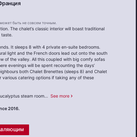
Франция
 может быть не совсем точным.
on. The chalet’s classic interior will boast traditional
 taste.
iends. It sleeps 8 with 4 private en-suite bedrooms.
ural light and the French doors lead out onto the south
of the valley. All this coupled with big comfy sofas
ere evenings will be spent recounting the days’
eighbours both Chalet Brenettes (sleeps 8) and Chalet
r various catering options if taking any of these
 eucalyptus steam room
...
See more
nce 2016.
РАВЛЯЮЩИМ