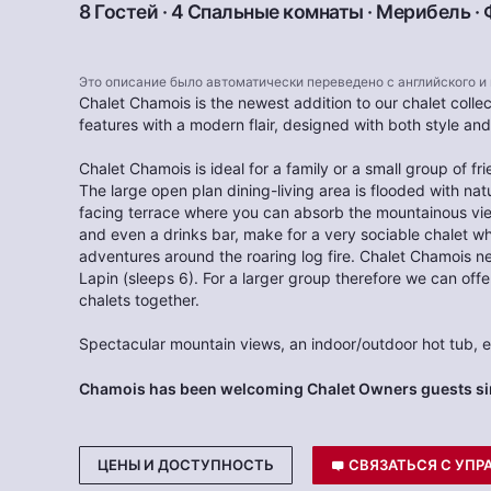
8 Гостей · 4 Спальные комнаты ·
Мерибель
·
Это описание было автоматически переведено с английского и
Chalet Chamois is the newest addition to our chalet collecti
features with a modern flair, designed with both style and
Chalet Chamois is ideal for a family or a small group of fr
The large open plan dining-living area is flooded with nat
facing terrace where you can absorb the mountainous view 
and even a drinks bar, make for a very sociable chalet wh
adventures around the roaring log fire. Chalet Chamois n
Lapin (sleeps 6). For a larger group therefore we can offe
chalets together.
Spectacular mountain views, an indoor/outdoor hot tub,
Chamois has been welcoming Chalet Owners guests si
ЦЕНЫ И ДОСТУПНОСТЬ
СВЯЗАТЬСЯ С УП