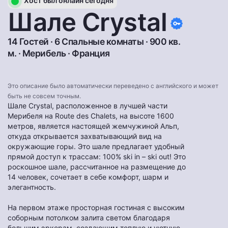
Хост был онлайн сегодня
Шале Crystal
14 Гостей · 6 Спальные комнаты · 900 кв.
м. ·
Мерибель
·
Франция
Это описание было автоматически переведено с английского и может
быть не совсем точным.
Шале Crystal, расположенное в лучшей части
Мерибеля на Route des Chalets, на высоте 1600
метров, является настоящей жемчужиной Альп,
откуда открывается захватывающий вид на
окружающие горы. Это шале предлагает удобный
прямой доступ к трассам: 100% ski in – ski out! Это
роскошное шале, рассчитанное на размещение до
14 человек, сочетает в себе комфорт, шарм и
элегантность.
На первом этаже просторная гостиная с высоким
соборным потолком залита светом благодаря
большим эркерам, создающим теплую и уютную