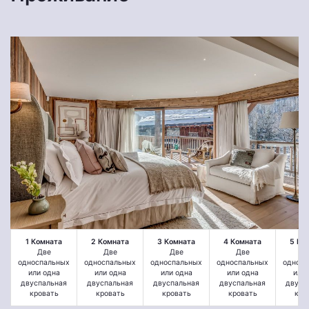
1 Комната
2 Комната
3 Комната
4 Комната
5 Ко
Две
Две
Две
Две
Д
односпальных
односпальных
односпальных
односпальных
односп
или одна
или одна
или одна
или одна
или 
двуспальная
двуспальная
двуспальная
двуспальная
двусп
кровать
кровать
кровать
кровать
кро