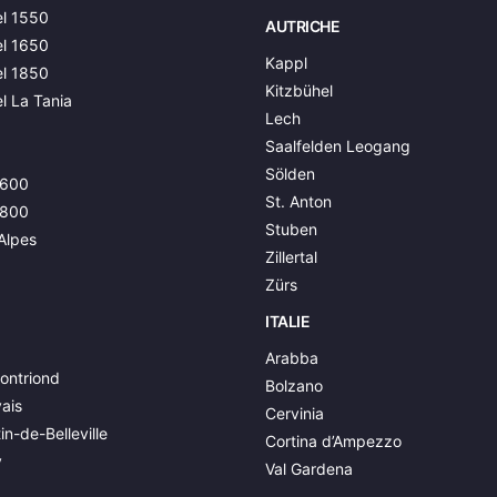
l 1550
AUTRICHE
l 1650
Kappl
l 1850
Kitzbühel
l La Tania
Lech
Saalfelden Leogang
Sölden
1600
St. Anton
1800
Stuben
Alpes
Zillertal
Zürs
ITALIE
Arabba
ontriond
Bolzano
ais
Cervinia
in-de-Belleville
Cortina d’Ampezzo
y
Val Gardena