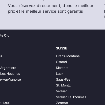
Vous réservez directement, donc le meilleur
prix et le meilleur service sont garantis
te Old
SUISSE
ez
Crans-Montana
Gstaad
Argentiere
Klosters
 Les Houches
Laax
y-en-Vanoise
Saas-Fee
St. Moritz
Verbier
Verbier La Tzoumaz
l 1300
Zermatt