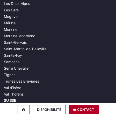
Les Deux Alpes
Les Gets
Megeve
Méribel
Morzine
Morzine Montriond
Saint-Gervais
Saint-Martin-de-Belleville
Sainte-Foy
Samoëns
Serre Chevalier
Tignes
Tignes Les Brevieres
Val d'Isère
Val Thorens
SUISSE
Crans-Montana
DISPONIBILITÉ
CONTACT
Gstaad