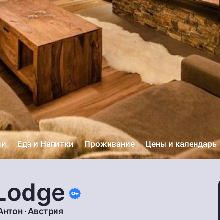
ии
Еда и Напитки
Проживание
Цены и календарь
Lodge
Антон
·
Австрия