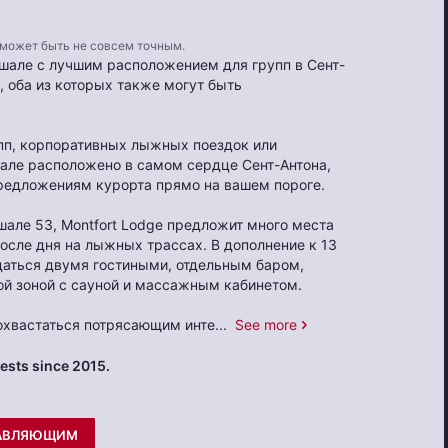
 может быть не совсем точным.
шале с лучшим расположением для групп в Сент-
, оба из которых также могут быть
упп, корпоративных лыжных поездок или
але расположено в самом сердце Сент-Антона,
предложениям курорта прямо на вашем пороге.
шале 53, Montfort Lodge предложит много места
после дня на лыжных трассах. В дополнение к 13
даться двумя гостиными, отдельным баром,
ой зоной с сауной и массажным кабинетом.
охвастаться потрясающим инте
...
See more
sts since 2015.
РАВЛЯЮЩИМ