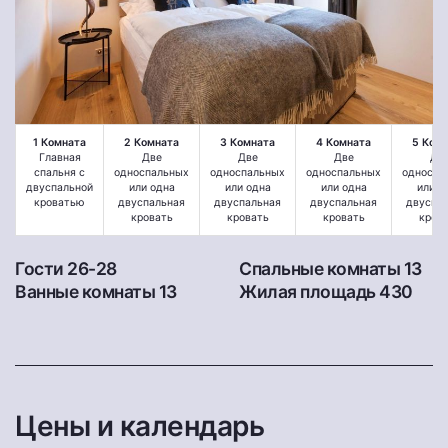
1 Комната
2 Комната
3 Комната
4 Комната
5 Ком
Главная
Две
Две
Две
Дв
спальня с
односпальных
односпальных
односпальных
односпа
двуспальной
или одна
или одна
или одна
или о
кроватью
двуспальная
двуспальная
двуспальная
двуспа
кровать
кровать
кровать
кров
Гости 26-28
Спальные комнаты 13
Ванные комнаты 13
Жилая площадь 430
Цены и календарь