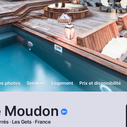
es photos
Services
Logement
Prix et disponibilité
e Moudon
rés ·
Les Gets
·
France